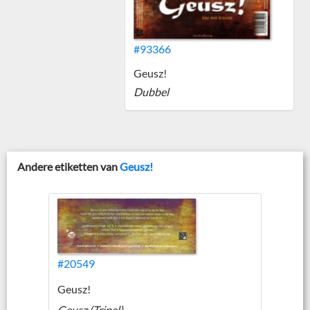
#93366
Geusz!
Dubbel
Andere etiketten van
Geusz!
#20549
Geusz!
Geusz (Tripel)