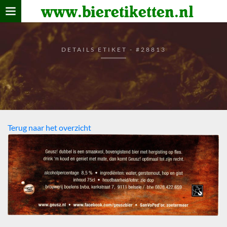
www.bieretiketten.nl
Home
verzamelen
DETAILS ETIKET - #28813
De bierkaart
Bezoekers
Terug naar het overzicht