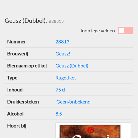
Geusz (Dubbel),
#28813
Toon lege velden
Nummer
28813
Brouwerij
Geusz!
Biernaam op etiket
Geusz (Dubbel)
Type
Rugetiket
Inhoud
75 cl
Drukkersteken
Geen/onbekend
Alcohol
8,5
Hoort bij