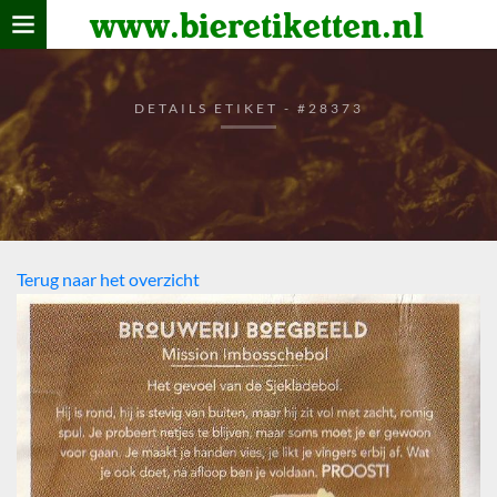
www.bieretiketten.nl
Home
verzamelen
DETAILS ETIKET - #28373
De bierkaart
Bezoekers
Terug naar het overzicht