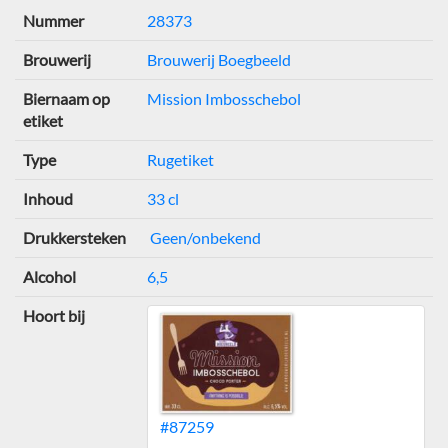
Nummer
28373
Brouwerij
Brouwerij Boegbeeld
Biernaam op
Mission Imbosschebol
etiket
Type
Rugetiket
Inhoud
33 cl
Drukkersteken
Geen/onbekend
Alcohol
6,5
Hoort bij
#87259