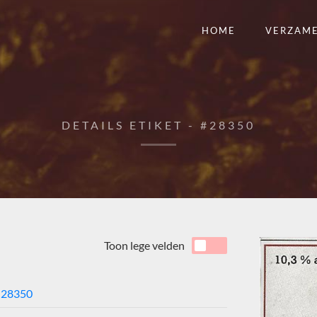
HOME
VERZAM
DETAILS ETIKET - #28350
Toon lege velden
28350