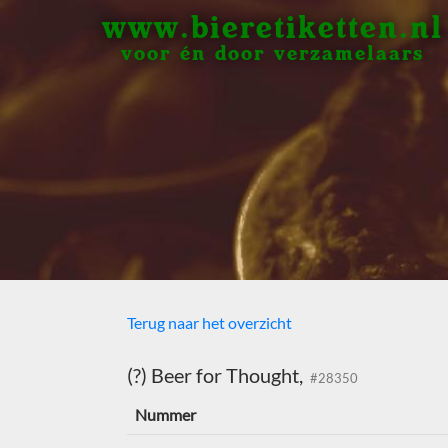
www.bieretiketten.nl
voor én door verzamelaars
Terug naar het overzicht
(?) Beer for Thought,
#28350
Nummer