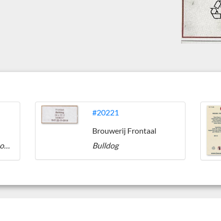
#20221
Brouwerij Frontaal
(Tankard) Beer For Thought
Bulldog