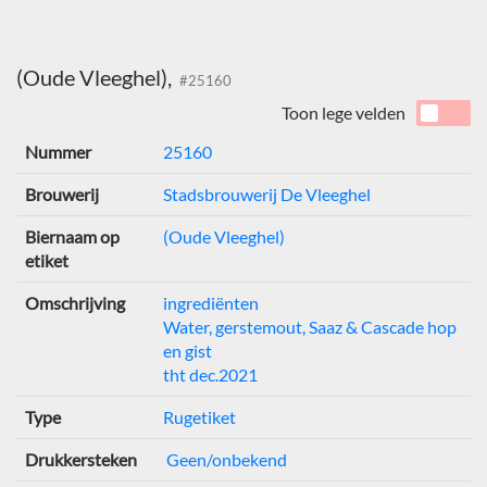
(Oude Vleeghel),
#25160
Toon lege velden
Nummer
25160
Brouwerij
Stadsbrouwerij De Vleeghel
Biernaam op
(Oude Vleeghel)
etiket
Omschrijving
ingrediënten
Water, gerstemout, Saaz & Cascade hop
en gist
tht dec.2021
Type
Rugetiket
Drukkersteken
Geen/onbekend