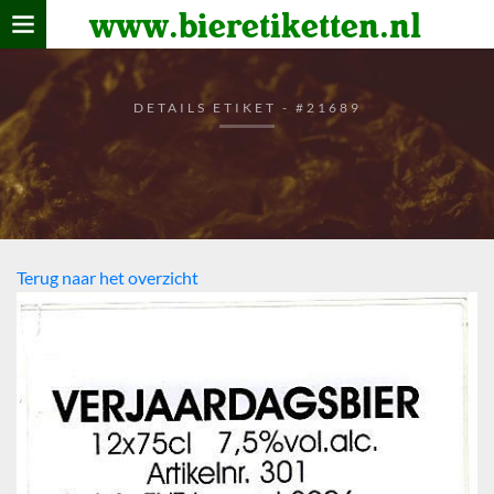
www.bieretiketten.nl
Home
verzamelen
DETAILS ETIKET - #21689
De bierkaart
Bezoekers
Terug naar het overzicht