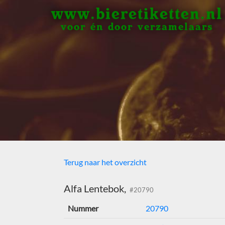
www.bieretiketten.nl
voor én door verzamelaars
Terug naar het overzicht
Alfa Lentebok,
#20790
Nummer
20790