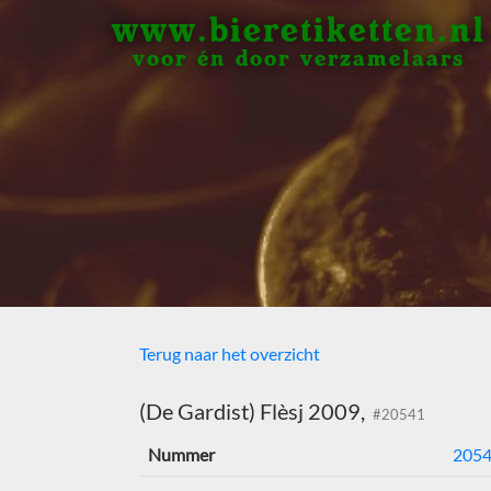
www.bieretiketten.nl
voor én door verzamelaars
Terug naar het overzicht
(De Gardist) Flèsj 2009,
#20541
Nummer
205