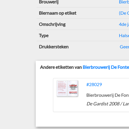
Brouwerij
Bier
Biernaam op etiket
(De G
Omschrijving
4de 
Type
Hals
Drukkersteken
Gee
Andere etiketten van
Bierbrouwerij De Fonte
#28029
Bierbrouwerij De Fon