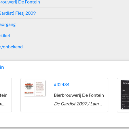
brouwerij De Fontein
ardist) Flèsj 2009
jaorgang
etiket
n/onbekend
in
#32434
tein
Bierbrouwerij De Fontein
De Gardist 2008 / Lamcaf
De Gardist 2007 / Lamcaf