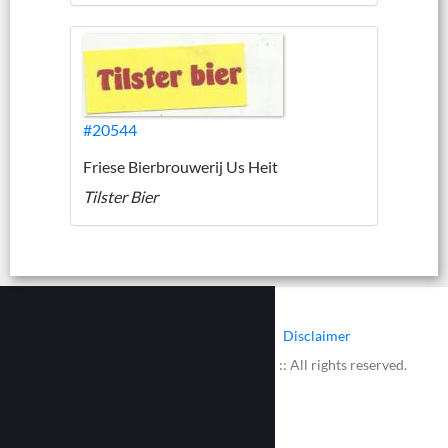
#20544
Friese Bierbrouwerij Us Heit
Tilster Bier
|
|
Contact
Cookies
Disclaimer
© 2002 - 2026 :: www.bieretiketten.nl :: All rights reserved.