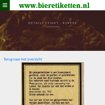
www.bieretiketten.nl
Home
verzamelen
DETAILS ETIKET - #18912
De bierkaart
Bezoekers
Terug naar het overzicht