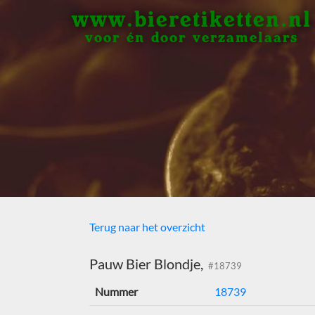
www.bieretiketten.nl
voor én door verzamelaars
Terug naar het overzicht
Pauw Bier Blondje,
#18739
Nummer
18739