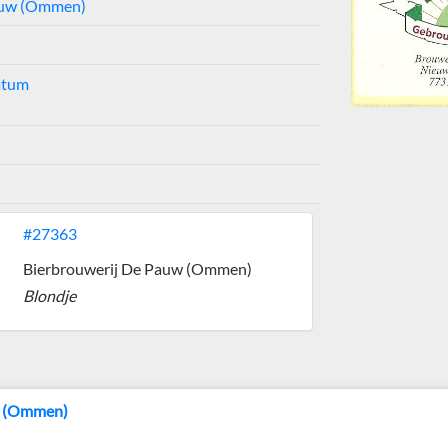
auw (Ommen)
datum
#27363
Bierbrouwerij De Pauw (Ommen)
Blondje
w (Ommen)