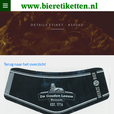
www.bieretiketten.nl
Home
verzamelen
DETAILS ETIKET - #10062
De bierkaart
Bezoekers
Terug naar het overzicht