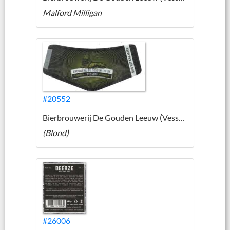
Malford Milligan
#20552
Bierbrouwerij De Gouden Leeuw (Vessem)
(Blond)
#26006