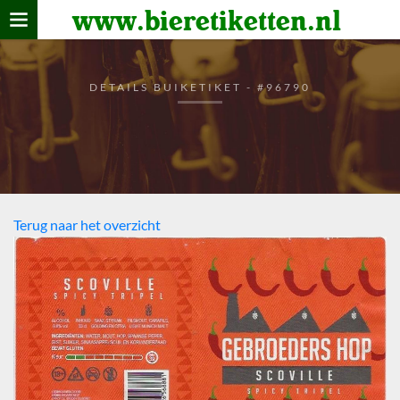
www.bieretiketten.nl
Home
verzamelen
DETAILS BUIKETIKET - #96790
De bierkaart
Bezoekers
Terug naar het overzicht