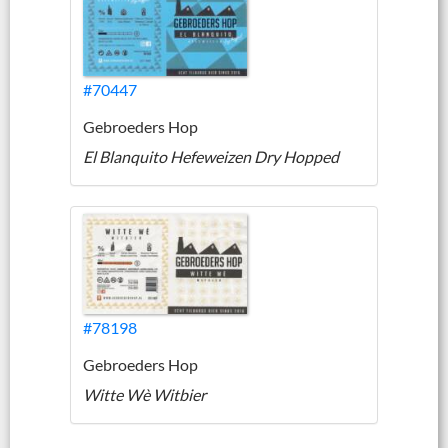
#70447
Gebroeders Hop
El Blanquito Hefeweizen Dry Hopped
#78198
Gebroeders Hop
Witte Wè Witbier