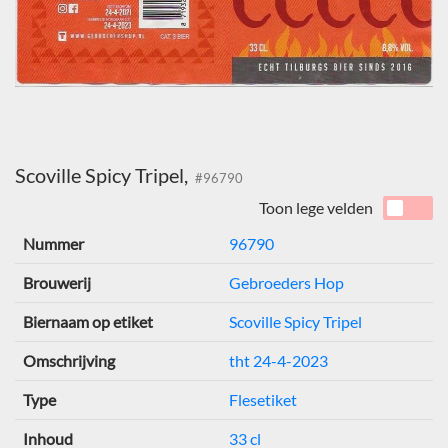
Scoville Spicy Tripel,
#96790
Toon lege velden
Nummer
96790
Brouwerij
Gebroeders Hop
Biernaam op etiket
Scoville Spicy Tripel
Omschrijving
tht 24-4-2023
Type
Flesetiket
Inhoud
33 cl