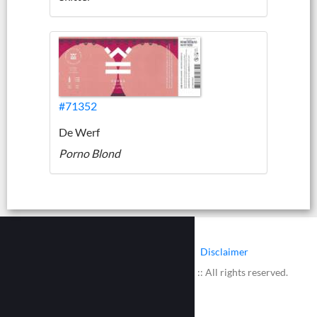
#71352
De Werf
Porno Blond
|
|
Contact
Cookies
Disclaimer
© 2002 - 2026 :: www.bieretiketten.nl :: All rights reserved.