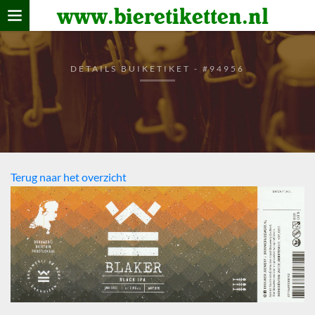
www.bieretiketten.nl
Home
verzamelen
DETAILS BUIKETIKET - #94956
De bierkaart
Bezoekers
Terug naar het overzicht