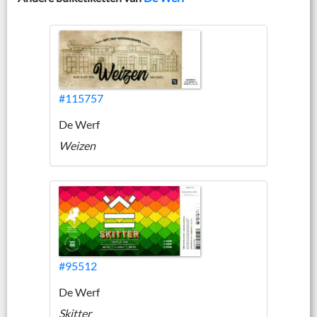
#115757
De Werf
Weizen
#95512
De Werf
Skitter