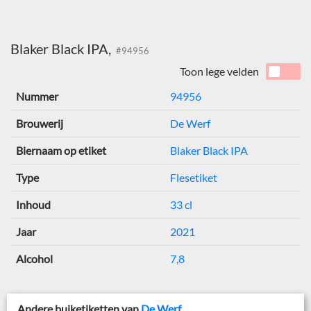
Blaker Black IPA,
#94956
Toon lege velden
Nummer
94956
Brouwerij
De Werf
Biernaam op etiket
Blaker Black IPA
Type
Flesetiket
Inhoud
33 cl
Jaar
2021
Alcohol
7,8
Andere buiketiketten van
De Werf