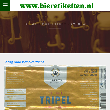
www.bieretiketten.nl
Home
verzamelen
DETAILS BUIKETIKET - #93034
De bierkaart
Bezoekers
Terug naar het overzicht