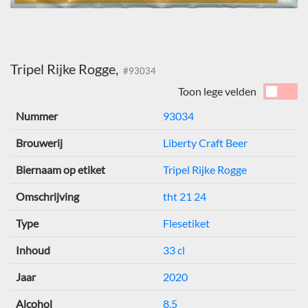
Tripel Rijke Rogge,
#93034
Toon lege velden
Nummer
93034
Brouwerij
Liberty Craft Beer
Biernaam op etiket
Tripel Rijke Rogge
Omschrijving
tht 21 24
Type
Flesetiket
Inhoud
33 cl
Jaar
2020
Alcohol
8,5