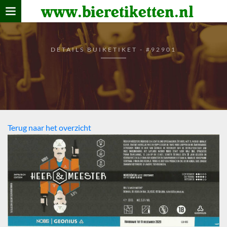
www.bieretiketten.nl
Home
verzamelen
DETAILS BUIKETIKET - #92901
De bierkaart
Bezoekers
Terug naar het overzicht