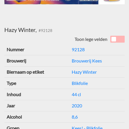
Hazy Winter,
#92128
Toon lege velden
Nummer
92128
Brouwerij
Brouwerij Kees
Biernaam op etiket
Hazy Winter
Type
Blikfolie
Inhoud
44 cl
Jaar
2020
Alcohol
8,6
Groep
Kees! - Blikfolie