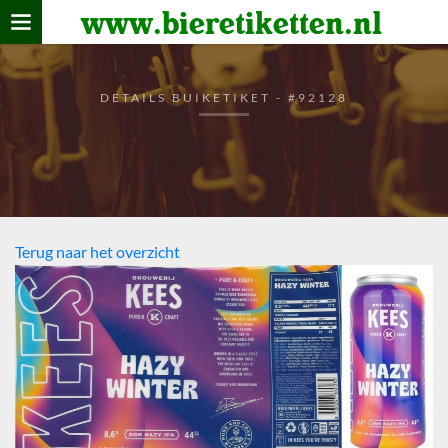
www.bieretiketten.nl
Home
verzamelen
DETAILS BUIKETIKET - #92128
De bierkaart
Bezoekers
Terug naar het overzicht