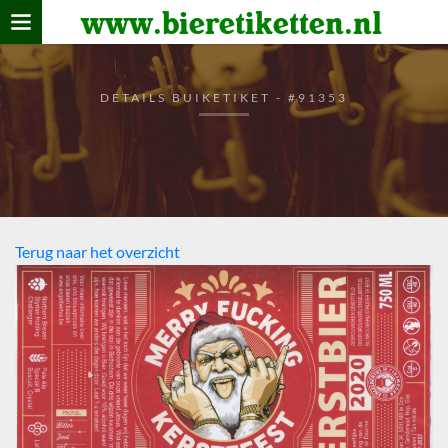
www.bieretiketten.nl
Home
verzamelen
DETAILS BUIKETIKET - #91353
De bierkaart
Bezoekers
Terug naar het overzicht