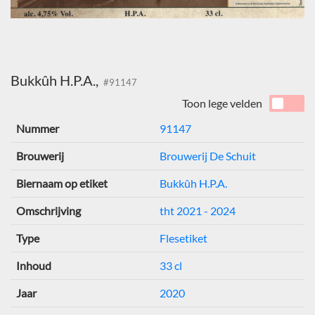
Bukkûh H.P.A.,
#91147
Toon lege velden
Nummer
91147
Brouwerij
Brouwerij De Schuit
Biernaam op etiket
Bukkûh H.P.A.
Omschrijving
tht 2021 - 2024
Type
Flesetiket
Inhoud
33 cl
Jaar
2020