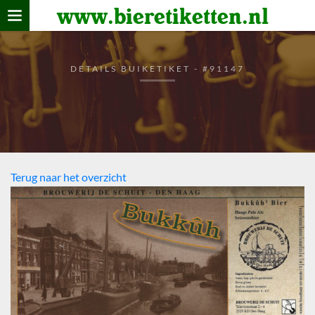
www.bieretiketten.nl
Home
verzamelen
DETAILS BUIKETIKET - #91147
De bierkaart
Bezoekers
Terug naar het overzicht