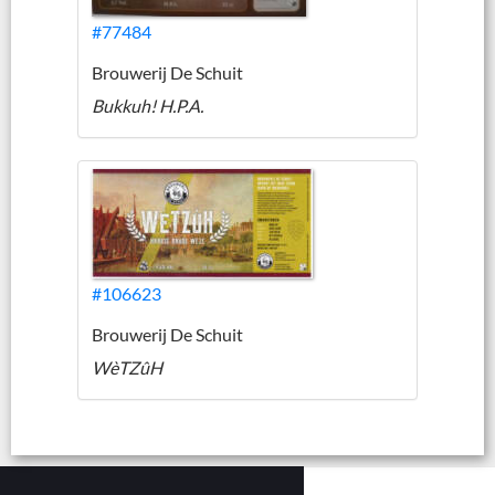
#77484
Brouwerij De Schuit
Bukkuh! H.P.A.
#106623
Brouwerij De Schuit
WèTZûH