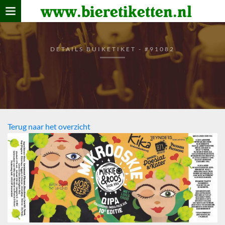
www.bieretiketten.nl
Home
verzamelen
DETAILS BUIKETIKET - #91082
De bierkaart
Bezoekers
Terug naar het overzicht