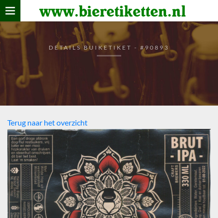
www.bieretiketten.nl
Home
verzamelen
DETAILS BUIKETIKET - #90893
De bierkaart
Bezoekers
Terug naar het overzicht