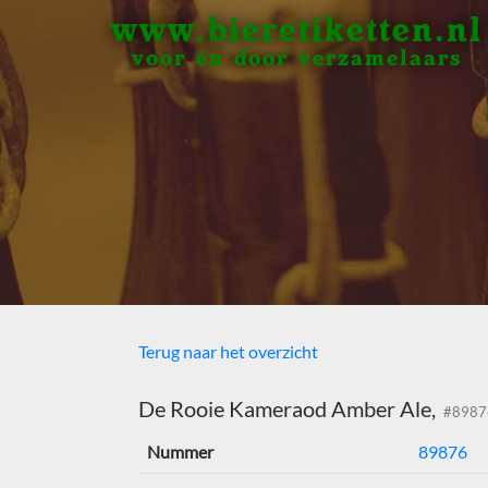
www.bieretiketten.nl
voor én door verzamelaars
Terug naar het overzicht
De Rooie Kameraod Amber Ale,
#8987
Nummer
89876