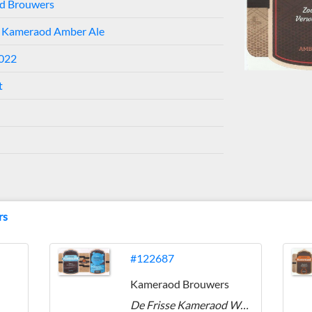
d Brouwers
 Kameraod Amber Ale
2022
t
rs
#122687
Kameraod Brouwers
De Frisse Kameraod Wit Bier