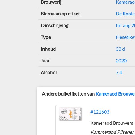
Brouwerij
Kamerao
Biernaam op etiket
De Rooie
Omschrijving
tht aug 
Type
Flesetike
Inhoud
33 cl
Jaar
2020
Alcohol
7,4
Andere buiketiketten van
Kameraod Brouwe
#121603
Kameraod Brouwers
Kammeraod Pilsener