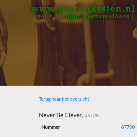
www.bieretiketten.nl
voor én door verzamelaars
Terug naar het overzicht
Never Be Clever,
#87700
Nummer
87700