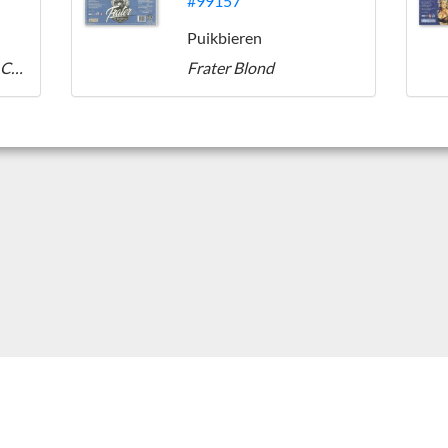
#99157
Puikbieren
Variaworld.nl Vinyl & CD's
Frater Blond