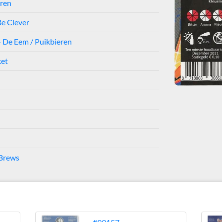
eren
e Clever
- De Eem / Puikbieren
ket
 Brews