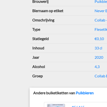
Brouwerij
Puikbi
Biernaam op etiket
Never B
Omschrijving
Collab 
Type
Fleseti
Statiegeld
€0,10
Inhoud
33 cl
Jaar
2020
Alcohol
4,3
Groep
Collab
Andere buiketiketten van
Puikbieren