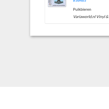
#56465
Puikbieren