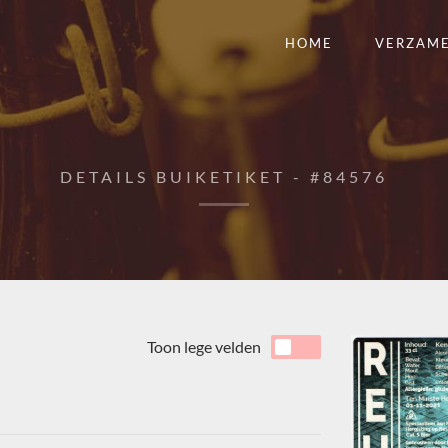
HOME
VERZAM
DETAILS BUIKETIKET - #84576
Toon lege velden