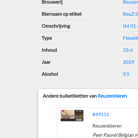
Brouwerij
Reuzen
Biernaam op etiket
ReuZ S
Omschrijving
tht 01
Type
Fleseti
Inhoud
33 cl
Jaar
2019
Alcohol
9,5
Andere buiketiketten van
Reuzenbieren
#49131
Reuzenbieren