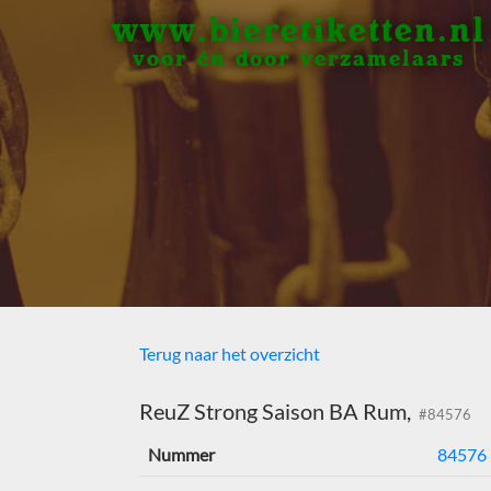
www.bieretiketten.nl
voor én door verzamelaars
Terug naar het overzicht
ReuZ Strong Saison BA Rum,
#84576
Nummer
84576