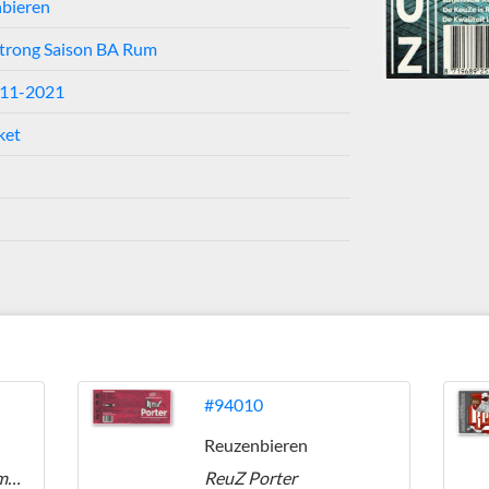
bieren
trong Saison BA Rum
-11-2021
ket
#94010
Reuzenbieren
Peer Paorel Belgian Imperial Stout
ReuZ Porter