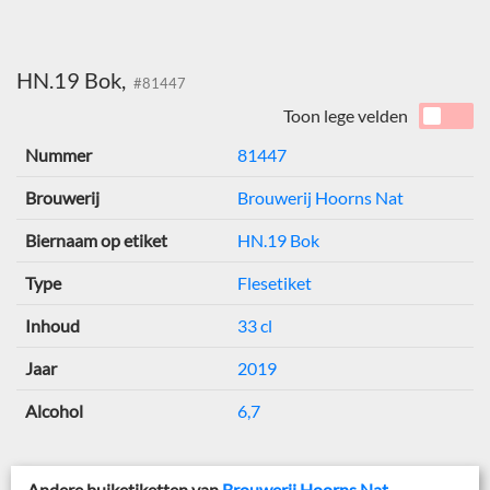
HN.19 Bok,
#81447
Toon lege velden
Nummer
81447
Brouwerij
Brouwerij Hoorns Nat
Biernaam op etiket
HN.19 Bok
Type
Flesetiket
Inhoud
33 cl
Jaar
2019
Alcohol
6,7
Andere buiketiketten van
Brouwerij Hoorns Nat