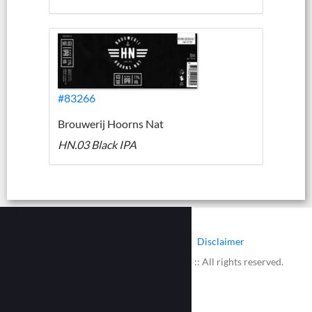
#83266
Brouwerij Hoorns Nat
HN.03 Black IPA
|
|
Contact
Cookies
Disclaimer
© 2002 - 2026 :: www.bieretiketten.nl :: All rights reserved.