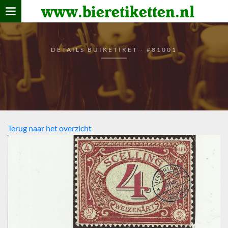
www.bieretiketten.nl
Home
verzamelen
DETAILS BUIKETIKET - #81001
De bierkaart
Bezoekers
Terug naar het overzicht