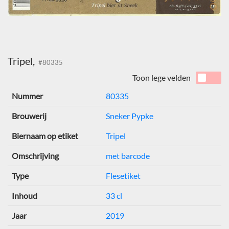
Tripel,
#80335
Toon lege velden
Nummer
80335
Brouwerij
Sneker Pypke
Biernaam op etiket
Tripel
Omschrijving
met barcode
Type
Flesetiket
Inhoud
33 cl
Jaar
2019