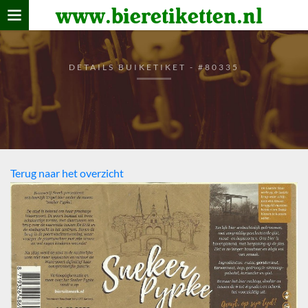
www.bieretiketten.nl
Home
verzamelen
DETAILS BUIKETIKET - #80335
De bierkaart
Bezoekers
Terug naar het overzicht