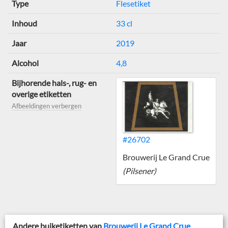
Type
Flesetiket
Inhoud
33 cl
Jaar
2019
Alcohol
4,8
Bijhorende hals-, rug- en
overige etiketten
Afbeeldingen verbergen
#26702
Brouwerij Le Grand Crue
(Pilsener)
Andere buiketiketten van
Brouwerij Le Grand Crue