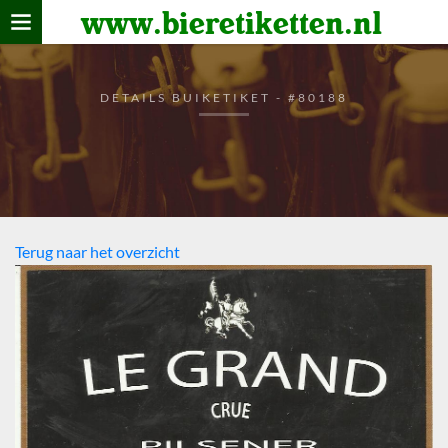
www.bieretiketten.nl
Home
verzamelen
DETAILS BUIKETIKET - #80188
De bierkaart
Bezoekers
Terug naar het overzicht