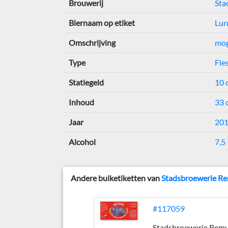
Brouwerij
Sta
Biernaam op etiket
Lur
Omschrijving
mog
Type
Fle
Statiegeld
10 
Inhoud
33 c
Jaar
20
Alcohol
7,5
Andere buiketiketten van
Stadsbroewerie R
#117059
Stadsbroewerie Rem