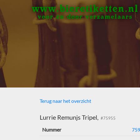
www.bieretiketten.nl
voor én door verzamelaars
Terug naar het overzicht
Lurrie Remunjs Tripel,
#75955
Nummer
75