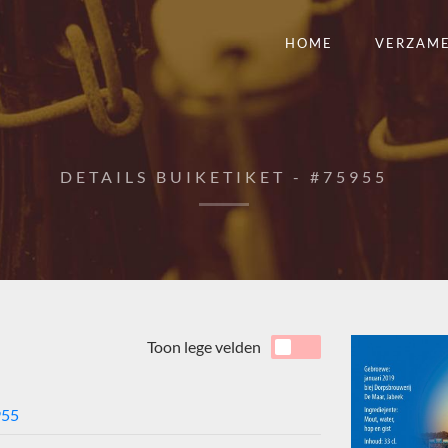
HOME
VERZAM
DETAILS BUIKETIKET - #75955
Toon lege velden
955