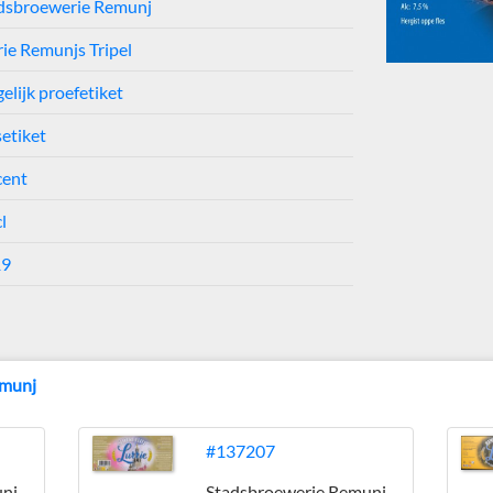
dsbroewerie Remunj
rie Remunjs Tripel
elijk proefetiket
setiket
cent
l
19
emunj
#137207
unj
Stadsbroewerie Remunj