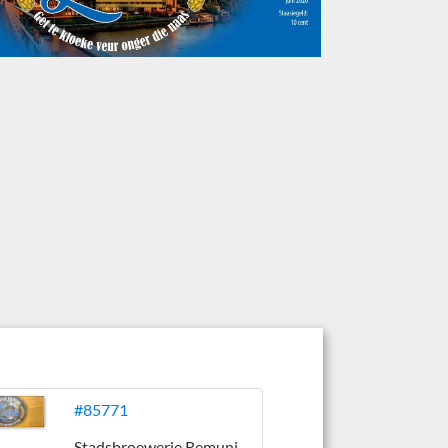
#85771
Stadsbroewerie Remunj