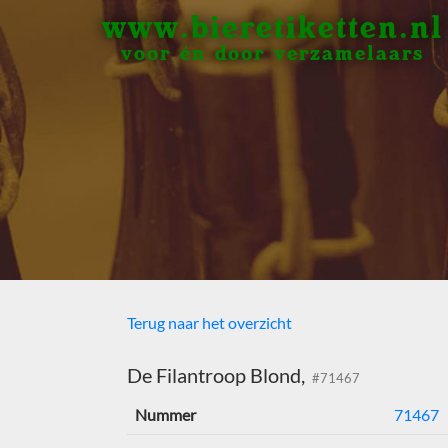
www.bieretiketten.nl
voor én door verzamelaars
Terug naar het overzicht
De Filantroop Blond,
#71467
Nummer
71467