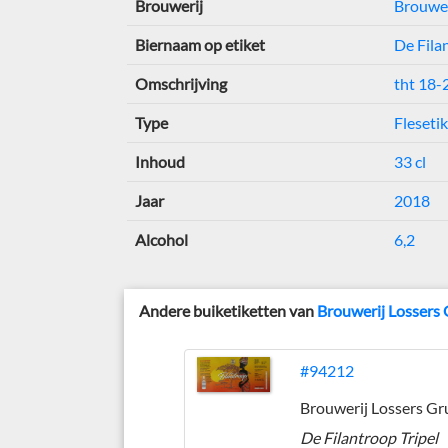
Brouwerij
Brouwer
Biernaam op etiket
De Fila
Omschrijving
tht 18-
Type
Fleseti
Inhoud
33 cl
Jaar
2018
Alcohol
6,2
Andere buiketiketten van
Brouwerij Lossers 
#94212
De Filantroop Tripel