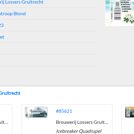
ij Lossers Gruitrecht
ntroop Blond
23
ket
Gruitrecht
#85621
Brouwerij Lossers Gruitrecht
Brouwerij Lossers Gruitrecht
Icebreaker Quadrupel