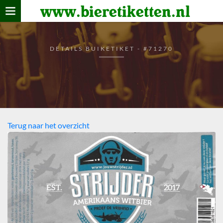
www.bieretiketten.nl
Home
verzamelen
DETAILS BUIKETIKET - #71270
De bierkaart
Bezoekers
Terug naar het overzicht