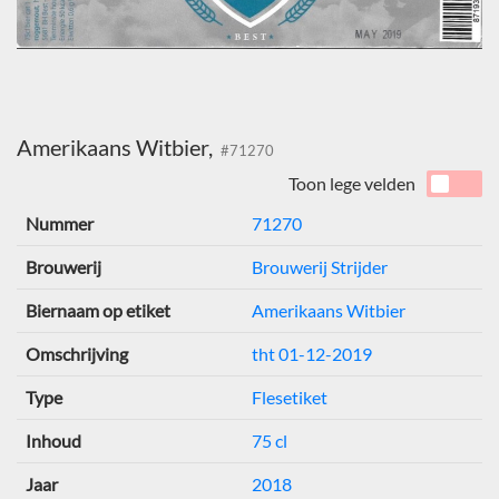
Amerikaans Witbier,
#71270
Toon lege velden
Nummer
71270
Brouwerij
Brouwerij Strijder
Biernaam op etiket
Amerikaans Witbier
Omschrijving
tht 01-12-2019
Type
Flesetiket
Inhoud
75 cl
Jaar
2018