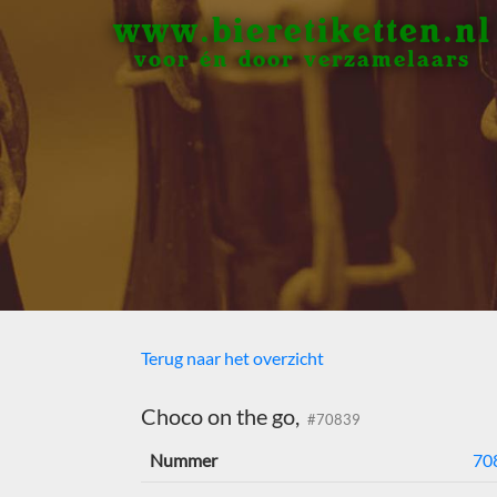
www.bieretiketten.nl
voor én door verzamelaars
Terug naar het overzicht
Choco on the go,
#70839
Nummer
70