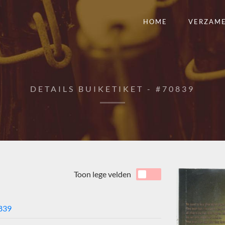
HOME
VERZAM
DETAILS BUIKETIKET - #70839
Toon lege velden
839