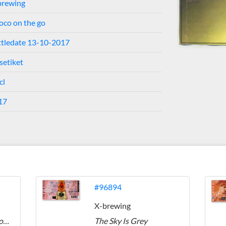
brewing
oco on the go
ttledate 13-10-2017
setiket
cl
17
#96894
X-brewing
All The Leaves Are Brown
The Sky Is Grey