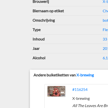
Brouwerij
X-
Biernaam op etiket
Ch
Omschrijving
bo
Type
Fle
Inhoud
33 
Jaar
20
Alcohol
6,1
Andere buiketiketten van
X-brewing
#116254
X-brewing