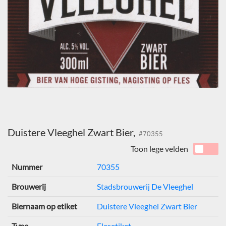
Duistere Vleeghel Zwart Bier,
#70355
Toon lege velden
Nummer
70355
Brouwerij
Stadsbrouwerij De Vleeghel
Biernaam op etiket
Duistere Vleeghel Zwart Bier
Type
Flesetiket