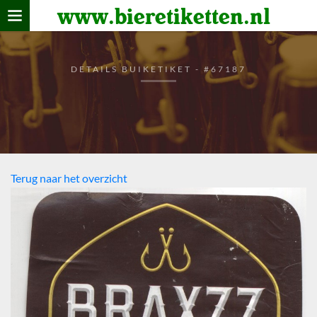
www.bieretiketten.nl
Home
verzamelen
DETAILS BUIKETIKET - #67187
De bierkaart
Bezoekers
Terug naar het overzicht