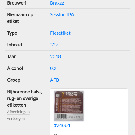
Brouwerij
Braxzz
Biernaam op
Session IPA
etiket
Type
Flesetiket
Inhoud
33 cl
Jaar
2018
Alcohol
0,2
Groep
AFB
Bijhorende hals-,
rug- en overige
etiketten
Afbeeldingen
verbergen
#24864