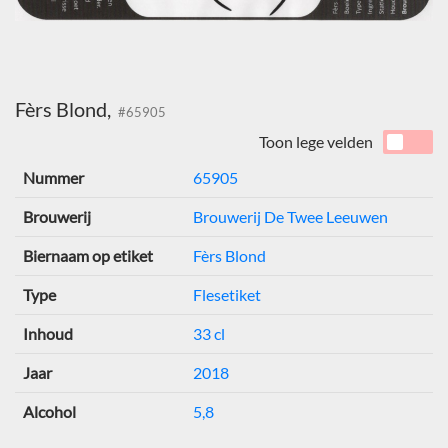
Fèrs Blond,
#65905
Toon lege velden
Nummer
65905
Brouwerij
Brouwerij De Twee Leeuwen
Biernaam op etiket
Fèrs Blond
Type
Flesetiket
Inhoud
33 cl
Jaar
2018
Alcohol
5,8