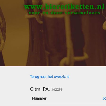
www.bieretiketten.nl
voor én door verzamelaars
Terug naar het overzicht
Citra IPA,
#62299
Nummer
6