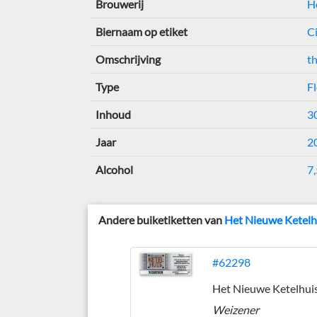
Brouwerij
H
Biernaam op etiket
Ci
Omschrijving
t
Type
Fl
Inhoud
30
Jaar
2
Alcohol
7,
Andere buiketiketten van
Het Nieuwe Ketelh
#62298
Het Nieuwe Ketelhui
Weizener