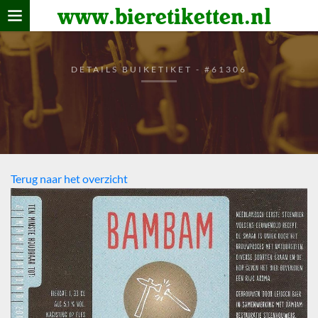
www.bieretiketten.nl
Home
verzamelen
DETAILS BUIKETIKET - #61306
De bierkaart
Bezoekers
Terug naar het overzicht