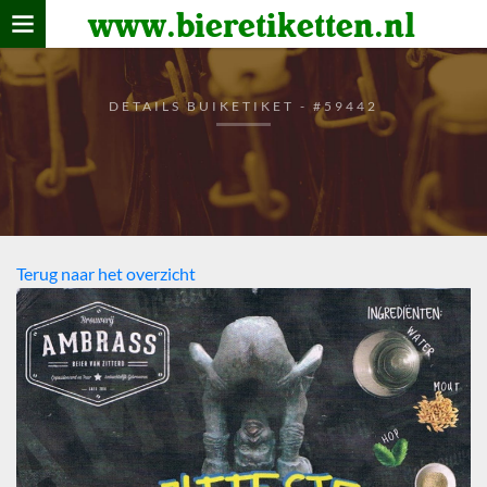
www.bieretiketten.nl
Home
verzamelen
DETAILS BUIKETIKET - #59442
De bierkaart
Bezoekers
Terug naar het overzicht