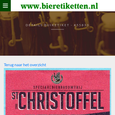
www.bieretiketten.nl
Home
verzamelen
DETAILS BUIKETIKET - #55833
De bierkaart
Bezoekers
Terug naar het overzicht