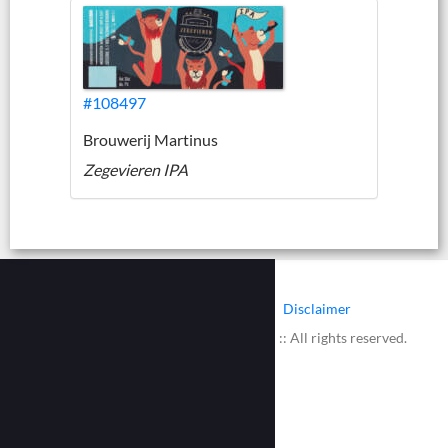
#108497
Brouwerij Martinus
Zegevieren IPA
|
|
Contact
Cookies
Disclaimer
© 2002 - 2026 :: www.bieretiketten.nl :: All rights reserved.