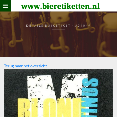
www.bieretiketten.nl
Home
verzamelen
DETAILS BUIKETIKET - #54049
De bierkaart
Bezoekers
Terug naar het overzicht