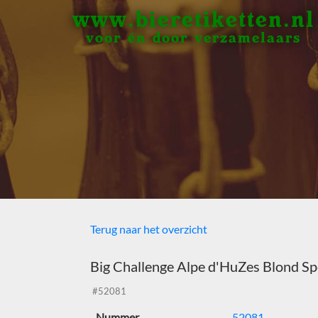
www.bieretiketten.nl
voor én door verzamelaars
Terug naar het overzicht
Big Challenge Alpe d'HuZes Blond Spe
#52081
Nummer
52081