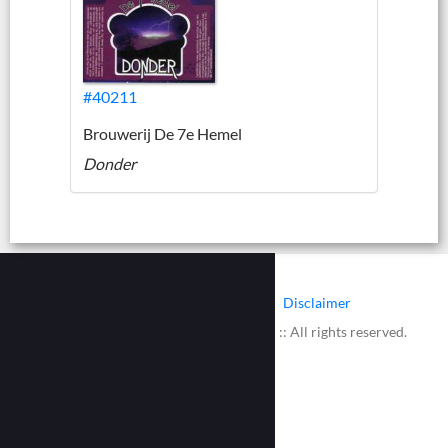
#40211
Brouwerij De 7e Hemel
Donder
|
|
Contact
Cookies
Disclaimer
© 2002 - 2026 :: www.bieretiketten.nl :: All rights reserved.