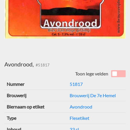
Avondrood,
#51817
Toon lege velden
Nummer
51817
Brouwerij
Brouwerij De 7e Hemel
Biernaam op etiket
Avondrood
Type
Flesetiket
Inhoud
33 cl