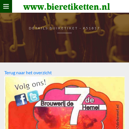
www.bieretiketten.nl
Home
verzamelen
DETAILS BUIKETIKET - #51817
De bierkaart
Bezoekers
Terug naar het overzicht