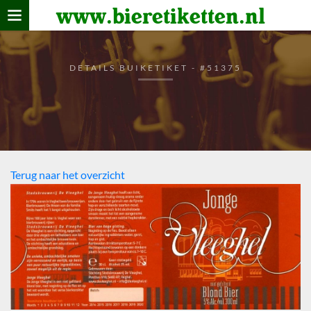
www.bieretiketten.nl
Home
verzamelen
DETAILS BUIKETIKET - #51375
De bierkaart
Bezoekers
Terug naar het overzicht