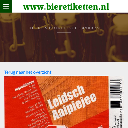
www.bieretiketten.nl
Home
verzamelen
DETAILS BUIKETIKET - #50396
De bierkaart
Bezoekers
Terug naar het overzicht