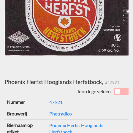
Phoenix Herfst Hooglands Herfstbock,
#47921
Toon lege velden
Nummer
47921
Brouwerij
Phetradico
Biernaam op
Phoenix Herfst Hooglands
etiket
Herfstbock