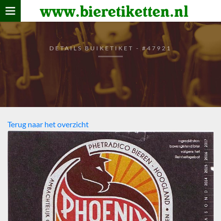
www.bieretiketten.nl
Home
verzamelen
DETAILS BUIKETIKET - #47921
De bierkaart
Bezoekers
Terug naar het overzicht