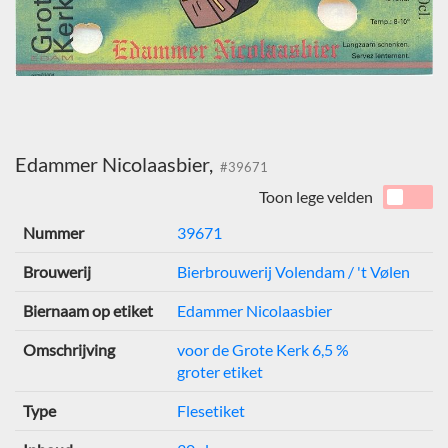
Edammer Nicolaasbier,
#39671
Toon lege velden
Nummer
39671
Brouwerij
Bierbrouwerij Volendam / 't Vølen
Biernaam op etiket
Edammer Nicolaasbier
Omschrijving
voor de Grote Kerk 6,5 %
groter etiket
Type
Flesetiket