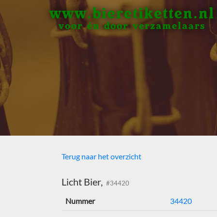
www.bieretiketten.nl
voor én door verzamelaars
Terug naar het overzicht
Licht Bier,
#34420
Nummer
34420