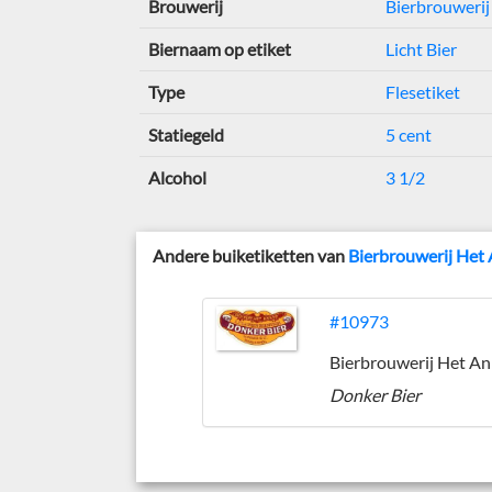
Brouwerij
Bierbrouweri
Biernaam op etiket
Licht Bier
Type
Flesetiket
Statiegeld
5 cent
Alcohol
3 1/2
Andere buiketiketten van
Bierbrouwerij Het
#10973
Donker Bier