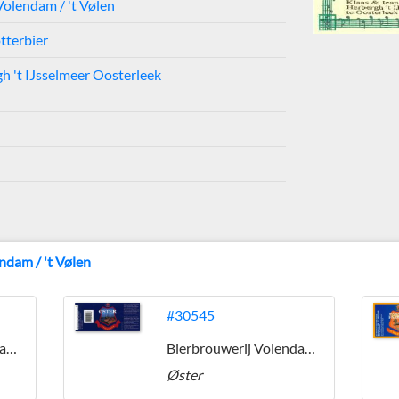
Volendam / 't Vølen
tterbier
gh 't IJsselmeer Oosterleek
ndam / 't Vølen
#30545
Bierbrouwerij Volendam / 't Vølen
Bierbrouwerij Volendam / 't Vølen
Øster