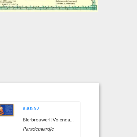
#30552
Bierbrouwerij Volendam / 't Vølen
Paradepaardje