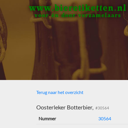
www.bieretiketten.nl
voor én door verzamelaars
Terug naar het overzicht
Oosterleker Botterbier,
#30564
Nummer
30564