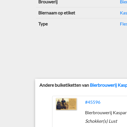
Brouwerij
Bie
Biernaam op etiket
Kas
Type
Fle
Andere buiketiketten van
Bierbrouwerij Kas
#45596
Bierbrouwerij Kaspa
Schokker(s) Lust