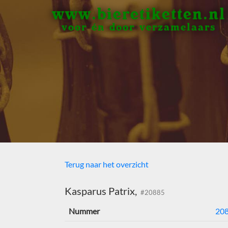
www.bieretiketten.nl
voor én door verzamelaars
Terug naar het overzicht
Kasparus Patrix,
#20885
Nummer
20