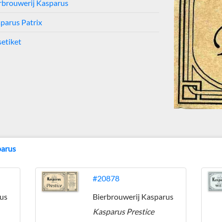
rbrouwerij Kasparus
parus Patrix
setiket
parus
#20878
rus
Bierbrouwerij Kasparus
Kasparus Prestice