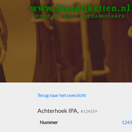
www.bieretiketten.nl
voor én door verzamelaars
Terug naar het overzicht
Achterhoek IPA,
#124359
Nummer
124