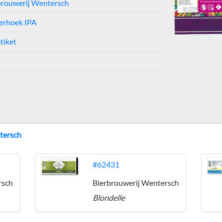
brouwerij Wentersch
erhoek IPA
tiket
4
tersch
#62431
rsch
Bierbrouwerij Wentersch
Blondelle