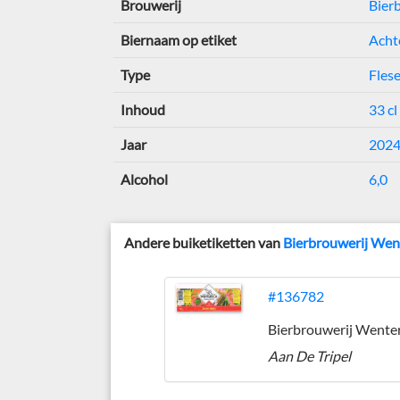
Brouwerij
Bier
Biernaam op etiket
Acht
Type
Flese
Inhoud
33 cl
Jaar
202
Alcohol
6,0
Andere buiketiketten van
Bierbrouwerij Wen
#136782
Bierbrouwerij Wente
Aan De Tripel