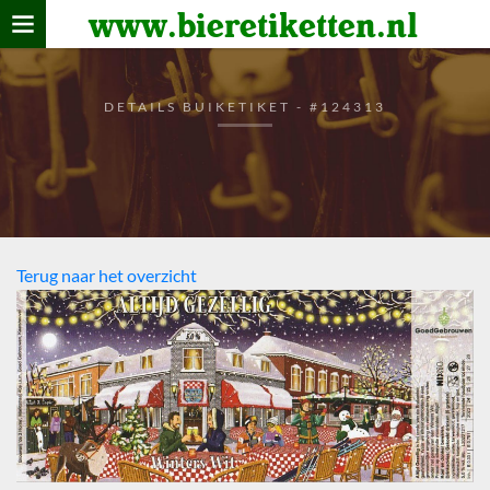
www.bieretiketten.nl
Home
verzamelen
DETAILS BUIKETIKET - #124313
De bierkaart
Bezoekers
Terug naar het overzicht