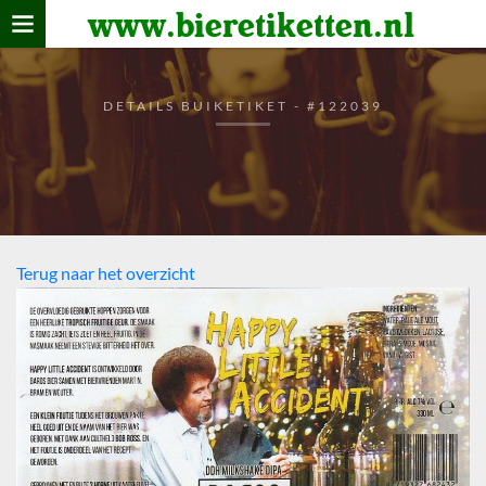
www.bieretiketten.nl
Home
verzamelen
DETAILS BUIKETIKET - #122039
De bierkaart
Bezoekers
Terug naar het overzicht